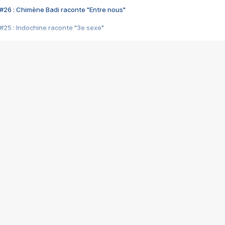
#26 : Chimène Badi raconte "Entre nous"
#25 : Indochine raconte "3e sexe"
#24 : Zaho raconte "C'est chelou"
#23 : Patrick Bruel raconte "Au café des délices"
#22 : Kyo raconte "Le chemin"
#21 : Nolwenn Leroy raconte "Cassé"
#20 : Patrick Hernandez raconte "Born to be alive"
#19 : Lorie raconte "Près de moi"
#18 : Michael Jones raconte "A nos actes manqués" (avec Jean-Jacque
#17 : Khaled raconte "Aïcha"
#16 : Corneille raconte "Parce qu'on vient de loin"
#15 : Indochine raconte "L'aventurier"