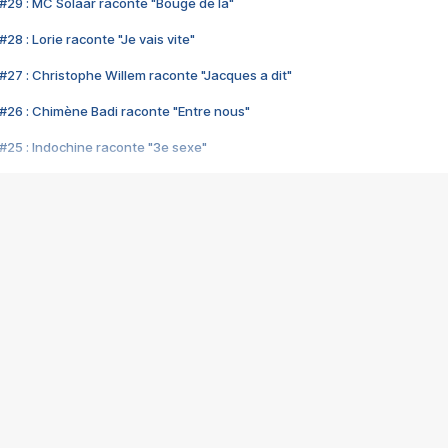
#29 : MC Solaar raconte "Bouge de là"
28 : Lorie raconte "Je vais vite"
#27 : Christophe Willem raconte "Jacques a dit"
#26 : Chimène Badi raconte "Entre nous"
#25 : Indochine raconte "3e sexe"
#24 : Zaho raconte "C'est chelou"
#23 : Patrick Bruel raconte "Au café des délices"
#22 : Kyo raconte "Le chemin"
#21 : Nolwenn Leroy raconte "Cassé"
#20 : Patrick Hernandez raconte "Born to be alive"
#19 : Lorie raconte "Près de moi"
#18 : Michael Jones raconte "A nos actes manqués" (avec Jean-Jacque
#17 : Khaled raconte "Aïcha"