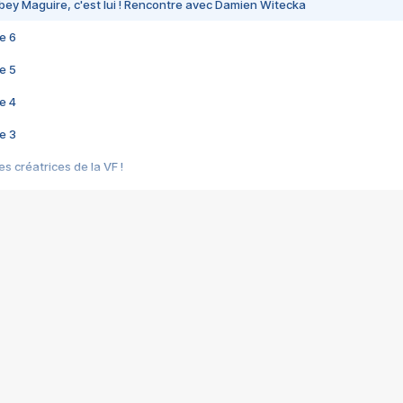
bey Maguire, c'est lui ! Rencontre avec Damien Witecka
e 6
e 5
e 4
e 3
s créatrices de la VF !
e 2
e 1
e Mektoub My Love arrive enfin ! Rencontre avec Shaïn Boumedine et Sal
i : après Toni en famille
elle réalise le bouleversant Dites lui que je l'aime
ais ! Rencontre autour de Vie privée de Rebecca Zlotowski
 de Marguerite, Grave... Rencontre avec Ella Rumpf