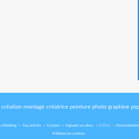
 création montage créatrice peinture photo graphine ps
ur Eklablog
Top articles
Contact
Signaler un abus
C.G.U.
Rémunération 
Préférences cookies