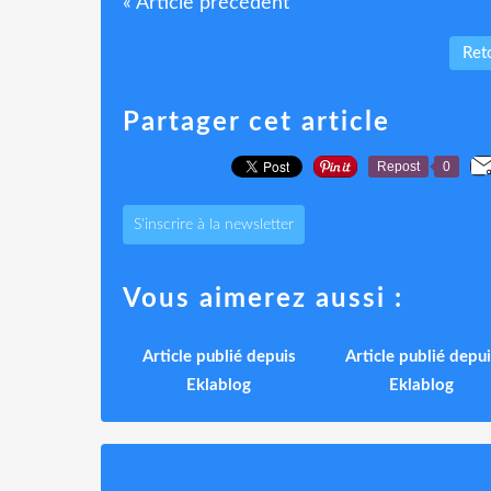
« Article précédent
Reto
Partager cet article
Repost
0
S'inscrire à la newsletter
Vous aimerez aussi :
Article publié depuis
Article publié depui
Eklablog
Eklablog