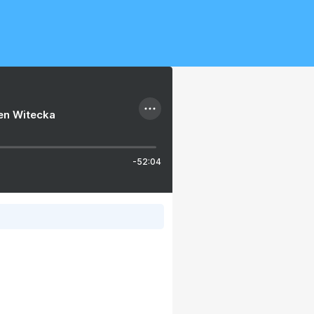
ien Witecka
-52:04