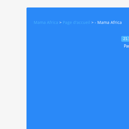
Mama Africa
>
Page d'accueil
>
- Mama Africa
21.
Pa