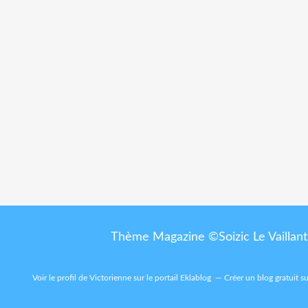
Thème Magazine ©Soizic Le Vaillant
Voir le profil de
Victorienne
sur le portail Eklablog
Créer un blog gratuit s