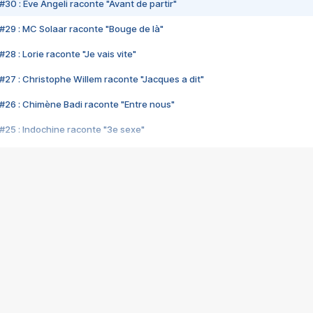
#30 : Eve Angeli raconte "Avant de partir"
#29 : MC Solaar raconte "Bouge de là"
28 : Lorie raconte "Je vais vite"
#27 : Christophe Willem raconte "Jacques a dit"
#26 : Chimène Badi raconte "Entre nous"
#25 : Indochine raconte "3e sexe"
#24 : Zaho raconte "C'est chelou"
#23 : Patrick Bruel raconte "Au café des délices"
#22 : Kyo raconte "Le chemin"
#21 : Nolwenn Leroy raconte "Cassé"
#20 : Patrick Hernandez raconte "Born to be alive"
#19 : Lorie raconte "Près de moi"
#18 : Michael Jones raconte "A nos actes manqués" (avec Jean-Jacque