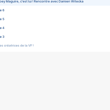
bey Maguire, c'est lui ! Rencontre avec Damien Witecka
e 6
e 5
e 4
e 3
s créatrices de la VF !
e 2
e 1
e Mektoub My Love arrive enfin ! Rencontre avec Shaïn Boumedine et Sal
i : après Toni en famille
elle réalise le bouleversant Dites lui que je l'aime
ais ! Rencontre autour de Vie privée de Rebecca Zlotowski
 de Marguerite, Grave... Rencontre avec Ella Rumpf