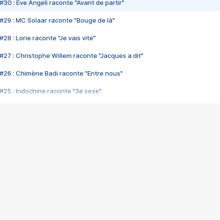
#30 : Eve Angeli raconte "Avant de partir"
#29 : MC Solaar raconte "Bouge de là"
28 : Lorie raconte "Je vais vite"
#27 : Christophe Willem raconte "Jacques a dit"
#26 : Chimène Badi raconte "Entre nous"
#25 : Indochine raconte "3e sexe"
#24 : Zaho raconte "C'est chelou"
#23 : Patrick Bruel raconte "Au café des délices"
#22 : Kyo raconte "Le chemin"
#21 : Nolwenn Leroy raconte "Cassé"
#20 : Patrick Hernandez raconte "Born to be alive"
#19 : Lorie raconte "Près de moi"
#18 : Michael Jones raconte "A nos actes manqués" (avec Jean-Jacque